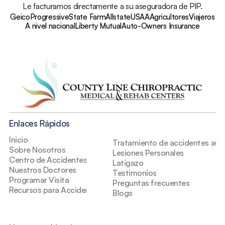
Le facturamos directamente a su aseguradora de PIP.
Geico
Progressive
State Farm
Allstate
USAA
Agricultores
Viajeros
A nivel nacional
Liberty Mutual
Auto-Owners Insurance
Enlaces Rápidos
Inicio
Tratamiento de accidentes auto
Sobre Nosotros
Lesiones Personales
Centro de Accidentes
Latigazo
Nuestros Doctores
Testimonios
Programar Visita
Preguntas frecuentes
Recursos para Accidentes
Blogs