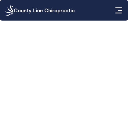
County Line Chiropractic
Cookies de Sesión. Estas son 
cookies almacenadas en su 
computadora solo cuando visita los 
Sitios y luego se eliminan cuando 
cierra su navegador.