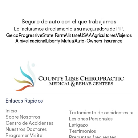
Seguro de auto con el que trabajamos
Le facturamos directamente a su aseguradora de PIP.
Geico
Progressive
State Farm
Allstate
USAA
Agricultores
Viajeros
A nivel nacional
Liberty Mutual
Auto-Owners Insurance
Enlaces Rápidos
Inicio
Tratamiento de accidentes auto
Sobre Nosotros
Lesiones Personales
Centro de Accidentes
Latigazo
Nuestros Doctores
Testimonios
Programar Visita
Preguntas frecuentes