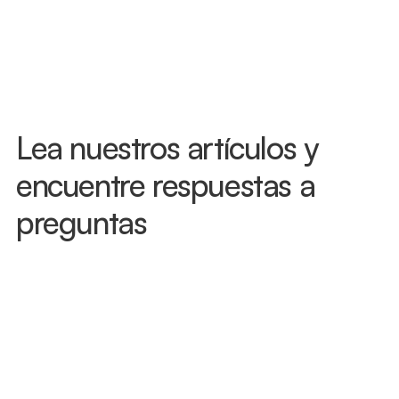
— lesiones como el latigazo cervical a 
menudo no aparecen de inmediato. 
Llámanos hoy y te atenderemos, muchas 
veces el mismo día.
Lea nuestros artículos y 
encuentre respuestas a 
preguntas