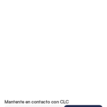
Los “100 días más mortales”: Por qué 
el verano es la temporada de mayor 
riesgo para los conductores 
adolescentes
Mantente en contacto con CLC