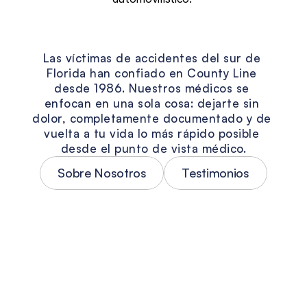
La
visión
de
County
Line
Las víctimas de accidentes del sur de 
Florida han confiado en County Line 
desde 1986. Nuestros médicos se 
enfocan en una sola cosa: dejarte sin 
dolor, completamente documentado y de 
vuelta a tu vida lo más rápido posible 
desde el punto de vista médico.
Sobre Nosotros
Testimonios
Tratamiento personalizado para 
accidentes
Ningún accidente automovilístico es 
igual — y las lesiones tampoco lo son. 
Cada paciente en County Line recibe un 
plan de tratamiento diseñado según su 