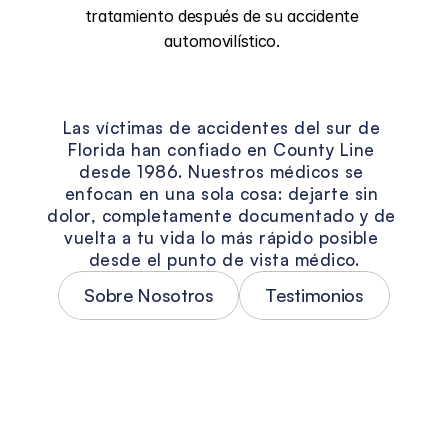
tratamiento después de su accidente 
automovilístico. 
La
visión
de
County
Line
Las víctimas de accidentes del sur de 
Florida han confiado en County Line 
desde 1986. Nuestros médicos se 
enfocan en una sola cosa: dejarte sin 
dolor, completamente documentado y de 
vuelta a tu vida lo más rápido posible 
desde el punto de vista médico.
Sobre Nosotros
Testimonios
Tratamiento personalizado para 
accidentes
Ningún accidente automovilístico es 
igual — y las lesiones tampoco lo son. 