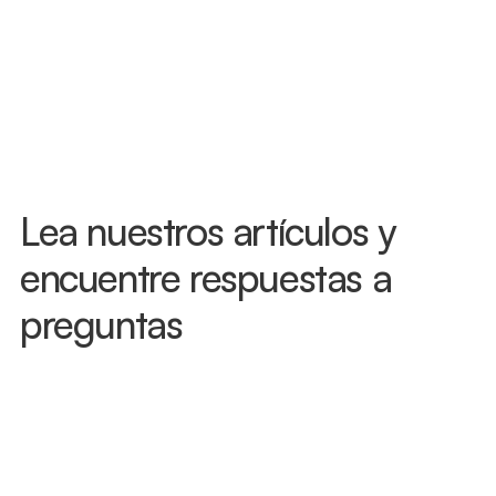
tratamiento y proteger tus beneficios 
de PIP. No esperes a ver cómo te sientes 
— lesiones como el latigazo cervical a 
menudo no aparecen de inmediato. 
Llámanos hoy y te atenderemos, muchas 
veces el mismo día.
Lea nuestros artículos y 
encuentre respuestas a 
preguntas