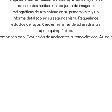
los pacientes reciben un conjunto de imágenes 
radiográficas de alta calidad en su primera visita y un 
informe detallado en su segunda visita. Requerimos 
estudios de rayos X recientes antes de administrar un 
ajuste quiropráctico.
ombinado con: 
Evaluación de accidentes automovilísticos
, 
Ajuste 
¿Listo para obtener 
alivio de los dolores 
de tu accidente?