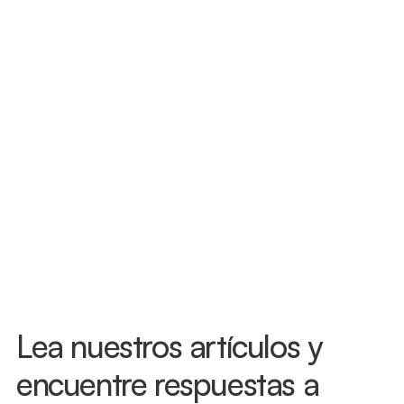
ayudarte con eso.
Evaluaciones disponibles el mismo 
día
Florida te da 14 días después de un 
accidente de auto para buscar 
tratamiento y proteger tus beneficios 
de PIP. No esperes a ver cómo te sientes 
— lesiones como el latigazo cervical a 
menudo no aparecen de inmediato. 
Llámanos hoy y te atenderemos, muchas 
veces el mismo día.
Lea nuestros artículos y 
encuentre respuestas a 