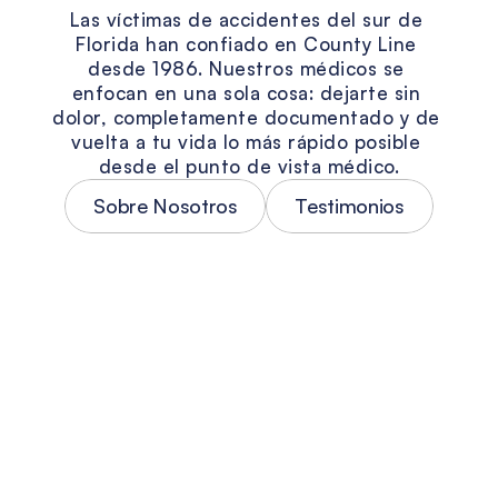
Las víctimas de accidentes del sur de 
Florida han confiado en County Line 
desde 1986. Nuestros médicos se 
enfocan en una sola cosa: dejarte sin 
dolor, completamente documentado y de 
vuelta a tu vida lo más rápido posible 
desde el punto de vista médico.
Sobre Nosotros
Testimonios
Tratamiento personalizado para 
accidentes
Ningún accidente automovilístico es 
igual — y las lesiones tampoco lo son. 
Cada paciente en County Line recibe un 
plan de tratamiento diseñado según su 
diagnóstico específico, no un protocolo 
genérico para todos. Nuestros médicos 
especializados en accidentes del sur de 