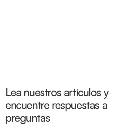
Evaluaciones disponibles el mismo 
día
Florida te da 14 días después de un 
accidente de auto para buscar 
tratamiento y proteger tus beneficios 
de PIP. No esperes a ver cómo te sientes 
— lesiones como el latigazo cervical a 
menudo no aparecen de inmediato. 
Llámanos hoy y te atenderemos, muchas 
veces el mismo día.
Lea nuestros artículos y 
encuentre respuestas a 
preguntas